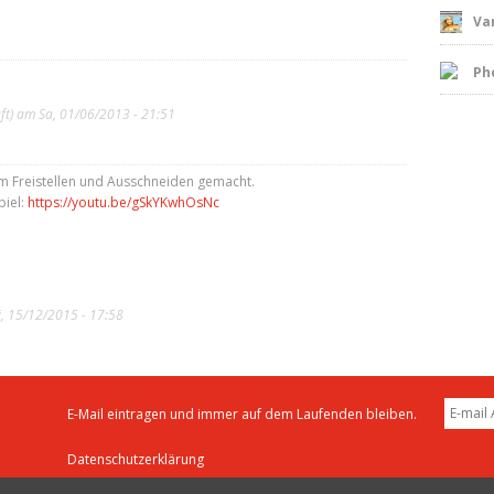
Vam
Ph
ft)
am Sa, 01/06/2013 - 21:51
m Freistellen und Ausschneiden gemacht.
piel:
https://youtu.be/gSkYKwhOsNc
, 15/12/2015 - 17:58
E-Mail eintragen und immer auf dem Laufenden bleiben.
Datenschutzerklärung