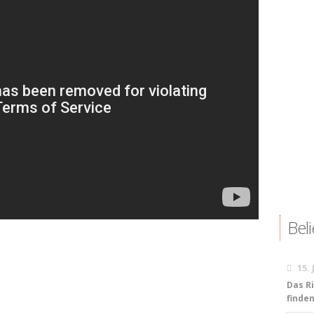
 Freistellen
Beli
15.
Das R
finde