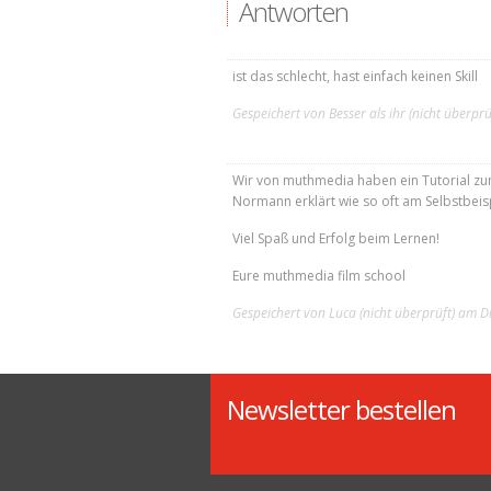
Antworten
ist das schlecht, hast einfach keinen Skill
Gespeichert von
Besser als ihr (nicht überprü
Wir von muthmedia haben ein Tutorial zu
Normann erklärt wie so oft am Selbstbeis
Viel Spaß und Erfolg beim Lernen!
Eure muthmedia film school
Gespeichert von
Luca (nicht überprüft)
am Di
Newsletter bestellen