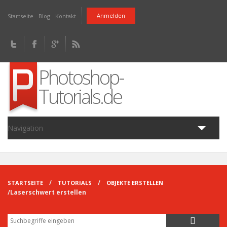
Direkt zum Inhalt
Anmelden
Startseite
Blog
Kontakt
Photoshop-
Tutorials.de
Navigation
Home
Tutorials
Fragen
Downloads
Artikel
Blog
STARTSEITE
TUTORIALS
OBJEKTE ERSTELLEN
Laserschwert erstellen
Suche