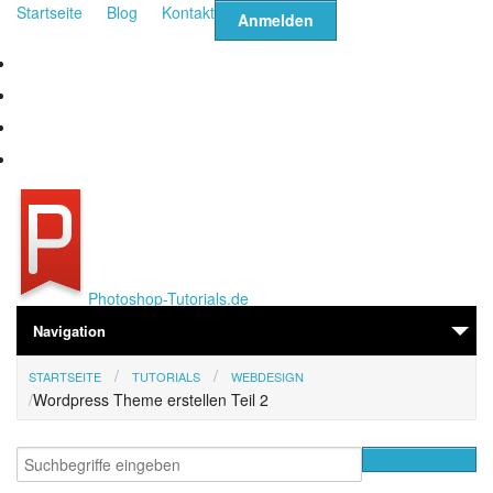
Direkt zum Inhalt
Startseite
Blog
Kontakt
Anmelden
Photoshop-Tutorials.de
Navigation
STARTSEITE
TUTORIALS
WEBDESIGN
Home
Wordpress Theme erstellen Teil 2
Tutorials
Suche
Suchformular
Fragen