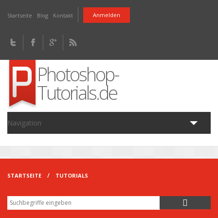
Direkt zum Inhalt
Anmelden
Startseite
Blog
Kontakt
Photoshop-
Tutorials.de
Navigation
Home
Tutorials
Fragen
Downloads
Artikel
Blog
STARTSEITE
TUTORIALS
Suche
Suchformular