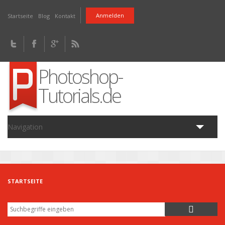
Direkt zum Inhalt
Anmelden
Startseite
Blog
Kontakt
Photoshop-
Tutorials.de
Navigation
Home
Tutorials
Fragen
Downloads
Artikel
Blog
STARTSEITE
Suche
Suchformular